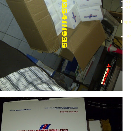
xra
xr
Lapo
Be