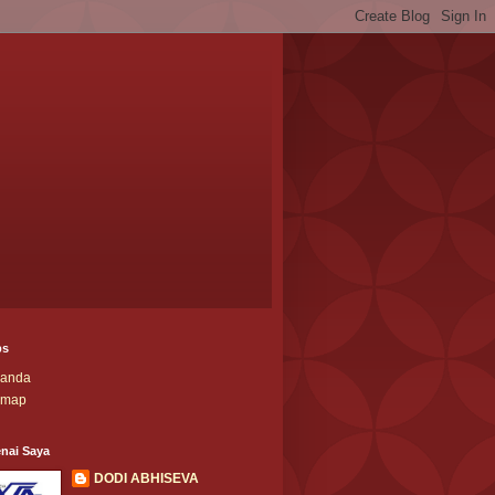
ps
randa
emap
nai Saya
DODI ABHISEVA