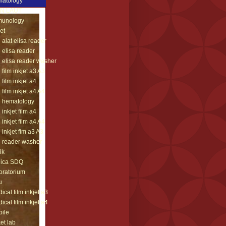
matology
AN LAUT
munology
jet
l alat elisa reader
l elisa reader
l elisa reader washer
l film inkjet a3 A3
l film inkjet a4
l film inkjet a4 A4
l hematology
l inkjet film a4
l inkjet film a4 A4
l inkjet fim a3 A3
l reader washer
ik
nica SDQ
oratorium
u
ical film inkjet a3
ical film inkjet a4
ile
et lab