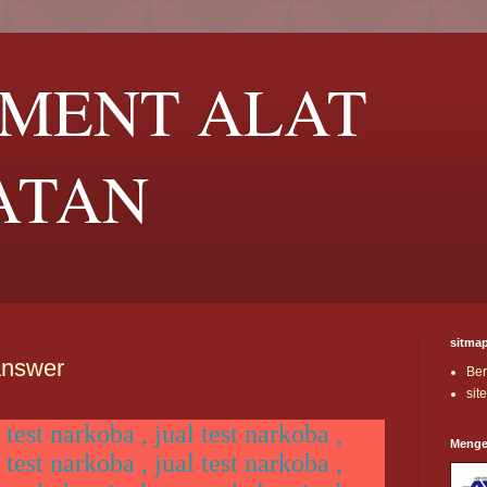
UMENT ALAT
ATAN
sitma
 answer
Be
sit
 test narkoba , jual test narkoba ,
Menge
 test narkoba , jual test narkoba ,