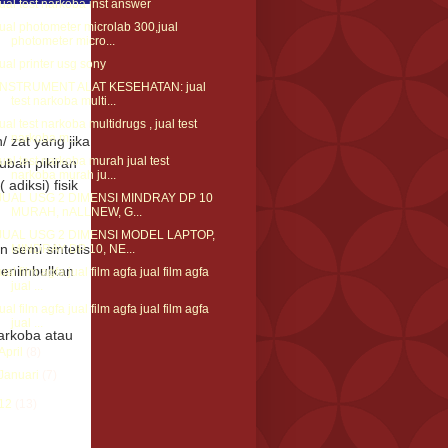
jual test narkoba inst answer
jual photometer microlab 300,jual
photometer micro...
jual printer usg sony
INSTRUMENT ALAT KESEHATAN: jual
test narkoba multi...
jual test narkoba multidrugs , jual test
narkoba m...
/ zat yang jika
jual test narkoba murah jual test
ubah pikiran
narkoba murah ju...
diksi) fisik
JUAL USG 2 DIMENSI MINDRAY DP 10
MURAH, nALLNEW, G...
JUAL USG 2 DIMENSI MODEL LAPTOP,
 semi sintetis
MINDRAY DP 10, NE...
menimbulkan
jual film agfa jual film agfa jual film agfa
jual ...
jual film agfa jual film agfa jual film agfa
jual ...
arkoba atau
April
(8)
Januari
(7)
12
(13)