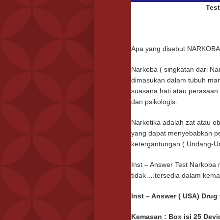
Test
Apa yang disebut NARKOB
Narkoba ( singkatan dari Nar
dimasukan dalam tubuh manu
suasana hati atau perasaan 
dan psikologis.
Narkotika adalah zat atau o
yang dapat menyebabkan pe
ketergantungan ( Undang-Un
Inst – Answer Test Narkoba
tidak….tersedia dalam kemas
Inst – Answer ( USA) Dru
Kemasan : Box isi 25 Devi