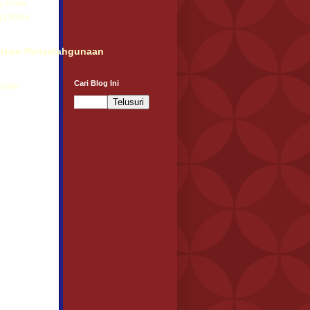
y korea
ay100ma
rkan Penyalahgunaan
Cari Blog Ini
randa