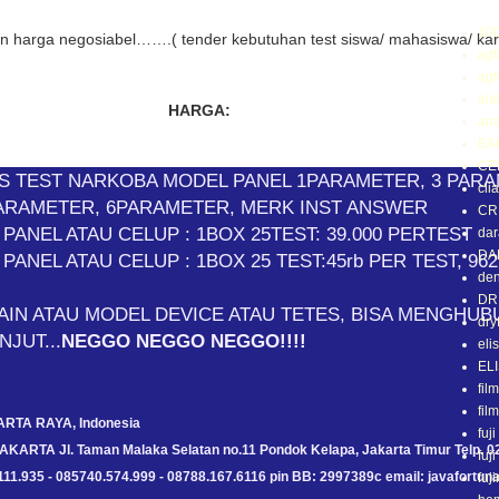
Label
10
an harga negosiabel…….( tender kebutuhan test siswa/ mahasiswa/ ka
agf
.
agf
ala
HARGA:
ana
BA
CE
S TEST NARKOBA MODEL PANEL 1PARAMETER, 3 PAR
clia
ARAMETER, 6PARAMETER, MERK INST ANSWER
CR
PANEL ATAU CELUP : 1BOX 25TEST: 39.000 PERTEST
da
DA
NEL ATAU CELUP : 1BOX 25 TEST:45rb PER TEST, 962
den
DR
IN ATAU MODEL DEVICE ATAU TETES, BISA MENGHUB
dry
NJUT...
NEGGO NEGGO NEGGO!!!!
eli
EL
fil
fil
RTA RAYA, Indonesia
fuji
TA Jl. Taman Malaka Selatan no.11 Pondok Kelapa, Jakarta Timur Telp. 0
fuji
111.935 - 085740.574.999 - 08788.167.6116 pin BB: 2997389c email: javafortu
fuji