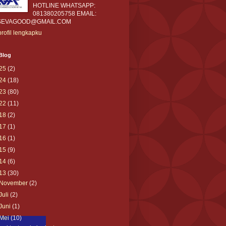
HOTLINE WHATSAPP:
081380205758 EMAIL:
SEVAGOOD@GMAIL.COM
profil lengkapku
Blog
25
(2)
24
(18)
23
(80)
22
(11)
18
(2)
17
(1)
16
(1)
15
(9)
14
(6)
13
(30)
November
(2)
Juli
(2)
Juni
(1)
Mei
(10)