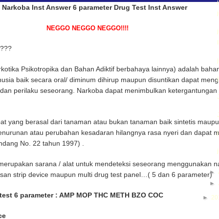
 Narkoba Inst Answer 6 parameter Drug Test Inst Answer
NEGGO NEGGO NEGGO!!!!
A???
kotika Psikotropika dan Bahan Adiktif berbahaya lainnya) adalah bahan
sia baik secara oral/ diminum dihirup maupun disuntikan dapat meng
dan perilaku seseorang. Narkoba dapat menimbulkan ketergantungan ( a
bat yang berasal dari tanaman atau bukan tanaman baik sintetis maupun
nurunan atau perubahan kesadaran hilangnya rasa nyeri dan dapat 
dang No. 22 tahun 1997) .
 merupakan sarana / alat untuk mendeteksi seseorang menggunakan n
►
an strip device maupun multi drug test panel…( 5 dan 6 parameter)
►
g test 6 parameter : AMP MOP THC METH BZO COC
►
20
ce