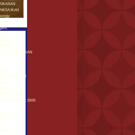
RIKANAN
RIKSA IKAN
iology
der
gent
tgen
ah sakit
ahsakit
MPLE DARAH IKAN
rum
ny
AT FAX
AT FAX READER
ATFAX
ATFAX 2100
ATFAX READER
ATFAX WASHER 2600
rak
sher
oleblood
y
ay 100ma