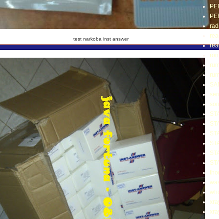
PE
PE
rad
rea
test narkoba inst answer
rea
ron
rum
rum
SA
se
so
ST
ST
ST
ST
ST
ST
tho
wa
wh
xra
xr