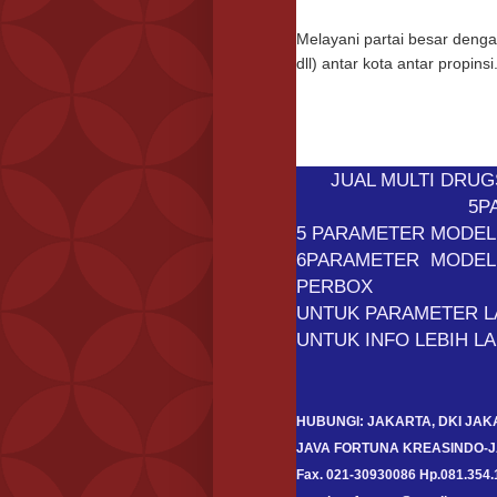
Melayani partai besar deng
dll) antar kota antar propinsi
JUAL MULTI DRUG
5P
5 PARAMETER MODEL 
6PARAMETER MODEL PA
PERBOX
UNTUK PARAMETER LA
UNTUK INFO LEBIH LA
HUBUNGI: JAKARTA, DKI JAKA
JAVA FORTUNA KREASINDO-JAKAR
Fax. 021-30930086 Hp.081.354.