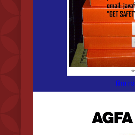
fi
film r