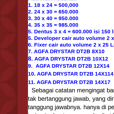
1. 18 x 24 = 500,000
2. 24 x 30 = 650.000
3. 30 x 40 = 950.000
4. 35 x 35 = 985.000
5. Dentus 3 x 4 = 600.000 isi 150
5. Developer cair auto volume 2 x
6. Fixer cair auto volume 2 x 25 L
7. AGFA DRYSTAR DT2B 8X10
8.
AGFA DRYSTAR DT2B 10X12
9. AGFA DRYSTAR DT2B 12X14
10. AGFA DRYSTAR DT2B 14X114
11. AGFA DRYSTAR DT2B 14X17
Sebagai catatan mengingat ban
tak bertanggung jawab, yang di
tanggung jawabnya. hanya di p