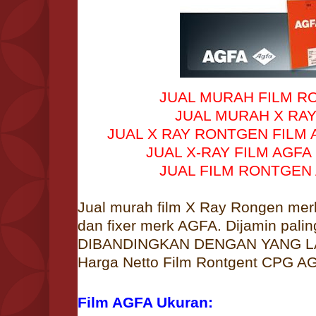
JUAL MURAH FILM RO
JUAL MURAH X RAY 
JUAL X RAY RONTGEN FILM A
JUAL X-RAY FILM AGFA 
JUAL FILM RONTGEN 
Jual murah film X Ray Rongen mer
dan fixer merk AGFA. Dijamin pali
DIBANDINGKAN DENGAN YANG LAI
Harga Netto Film Rontgent CPG AG
Film AGFA Ukuran: