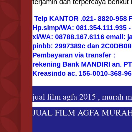
terjamin dan terpercaya berikut
Telp KANTOR .021- 8820-958 F
Hp.simp/WA: 081.354.111.935 -
xl/WA: 08788.167.6116 email: 
pinbb: 2997389c dan 2C0DB08
Pembayaran via transfer :
rekening Bank MANDIRI an. PT
Kreasindo ac. 156-0010-368-9
jual film agfa 2015 , murah m
JUAL FILM AGFA MURAH 