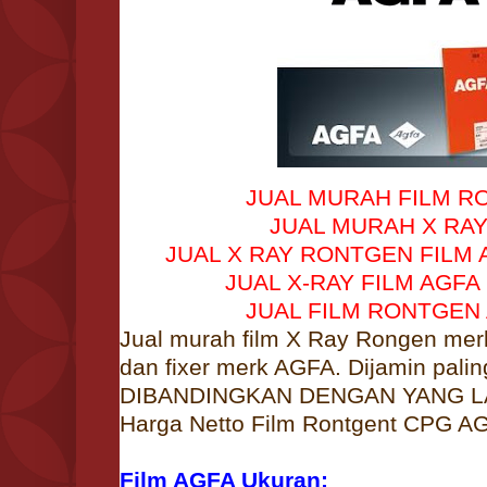
JUAL MURAH FILM RO
JUAL MURAH X RAY 
JUAL X RAY RONTGEN FILM A
JUAL X-RAY FILM AGFA 
JUAL FILM RONTGEN 
Jual murah film X Ray Rongen mer
dan fixer merk AGFA. Dijamin pali
DIBANDINGKAN DENGAN YANG LAI
Harga Netto Film Rontgent CPG AG
Film AGFA Ukuran: