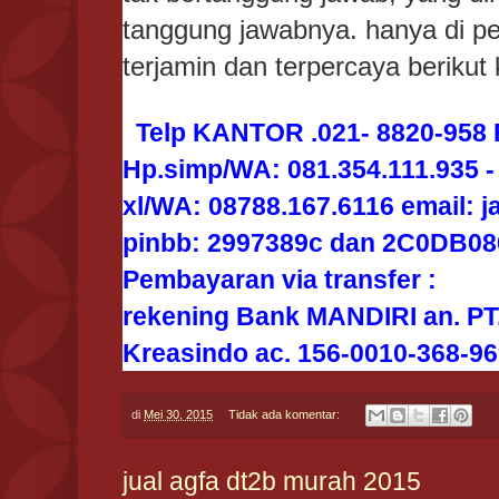
tanggung jawabnya. hanya di p
terjamin dan terpercaya berikut
Telp KANTOR .021- 8820-958 
Hp.simp/WA: 081.354.111.935 -
xl/WA: 08788.167.6116 email: 
pinbb: 2997389c dan 2C0DB08
Pembayaran via transfer :
rekening Bank MANDIRI an. PT
Kreasindo ac. 156-0010-368-9
di
Mei 30, 2015
Tidak ada komentar:
jual agfa dt2b murah 2015