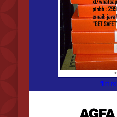
fi
film r