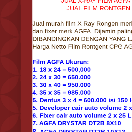
JUAL X-RAY FILM AGFA 
JUAL FILM RONTGEN 
Jual murah film X Ray Rongen mer
dan fixer merk AGFA. Dijamin pali
DIBANDINGKAN DENGAN YANG LAI
Harga Netto Film Rontgent CPG AG
Film AGFA Ukuran:
1. 18 x 24 = 500,000
2. 24 x 30 = 650.000
3. 30 x 40 = 950.000
4. 35 x 35 = 985.000
5. Dentus 3 x 4 = 600.000 isi 150
5. Developer cair auto volume 2 x
6. Fixer cair auto volume 2 x 25 L
7. AGFA DRYSTAR DT2B 8X10
8.
AGFA DRYSTAR DT2B 10X12