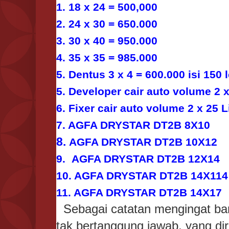
1. 18 x 24 = 500,000
2. 24 x 30 = 650.000
3. 30 x 40 = 950.000
4. 35 x 35 = 985.000
5. Dentus 3 x 4 = 600.000 isi 150
5. Developer cair auto volume 2 x
6. Fixer cair auto volume 2 x 25 L
7. AGFA DRYSTAR DT2B 8X10
8.
AGFA DRYSTAR DT2B 10X12
9. AGFA DRYSTAR DT2B 12X14
10. AGFA DRYSTAR DT2B 14X114
11. AGFA DRYSTAR DT2B 14X17
Sebagai catatan mengingat ban
tak bertanggung jawab, yang di