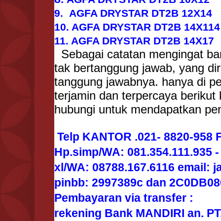
9. AGFA DRYSTAR DT2B 12X14
10. AGFA DRYSTAR DT2B 14X114
11. AGFA DRYSTAR DT2B 14X17
Sebagai catatan mengingat ban
tak bertanggung jawab, yang di
tanggung jawabnya. hanya di p
terjamin dan terpercaya berikut
hubungi untuk mendapatkan pena
Telp KANTOR .021- 8820-958 F
Hp.simp/WA: 081.354.111.935 -
xl/WA: 08788.167.6116 email: 
pinbb: 2997389c dan 2C0DB08
Pembayaran via transfer :
rekening Bank MANDIRI an. PT