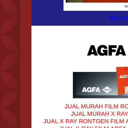
fi
film r
JUAL MURAH FILM RO
JUAL MURAH X RAY 
JUAL X RAY RONTGEN FILM A