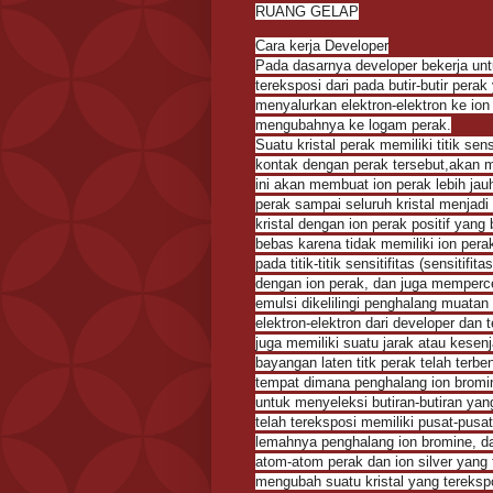
RUANG GELAP
Cara kerja Developer
Pada dasarnya developer bekerja untu
tereksposi dari pada butir-butir per
menyalurkan elektron-elektron ke ion 
mengubahnya ke logam perak.
Suatu kristal perak memiliki titik s
kontak dengan perak tersebut,akan me
ini akan membuat ion perak lebih jauh 
perak sampai seluruh kristal menjadi
kristal dengan ion perak positif yan
bebas karena tidak memiliki ion per
pada titik-titik sensitifitas (sensit
dengan ion perak, dan juga memperce
emulsi dikelilingi penghalang muatan
elektron-elektron dari developer dan 
juga memiliki suatu jarak atau kese
bayangan laten titk perak telah terb
tempat dimana penghalang ion bromi
untuk menyeleksi butiran-butiran ya
telah tereksposi memiliki pusat-pusa
lemahnya penghalang ion bromine, da
atom-atom perak dan ion silver yang 
mengubah suatu kristal yang tereksp