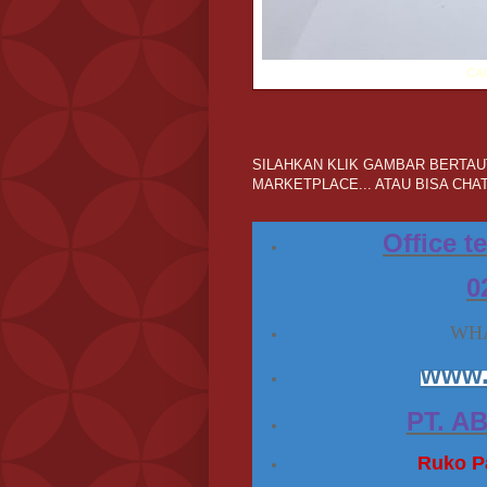
CA
SILAHKAN KLIK GAMBAR BERTAUT
MARKETPLACE... ATAU BISA CHAT
Office t
0
WHA
www.
PT. A
Ruko Pa