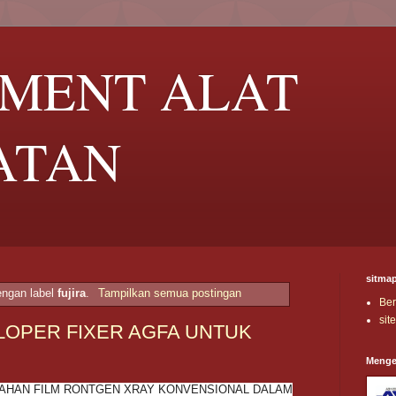
UMENT ALAT
ATAN
sitma
engan label
fujira
.
Tampilkan semua postingan
Be
sit
LOPER FIXER AGFA UNTUK
Menge
AHAN FILM RONTGEN XRAY KONVENSIONAL DALAM