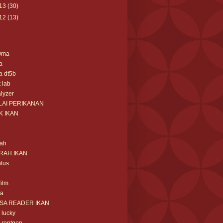
13
(30)
12
(13)
0ma
a
a dt5b
t lab
lyzer
LAI PERIKANAN
K IKAN
rah
RAH IKAN
tus
film
sa
ISA READER IKAN
m lucky