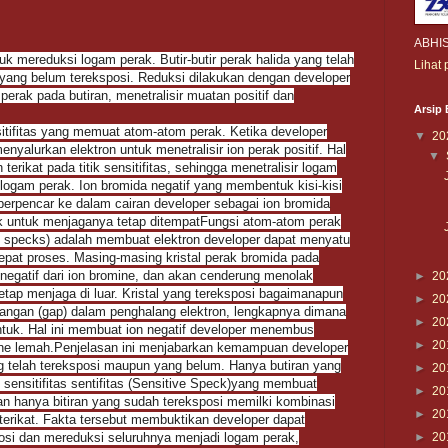
ABHI
k mereduksi logam perak. Butir-butir perak halida yang telah
Lihat 
ak yang belum tereksposi. Reduksi dilakukan dengan developer
perak pada butiran, menetralisir muatan positif dan
Arsip 
ensitifitas yang memuat atom-atom perak. Ketika developer
▼
20
nyalurkan elektron untuk menetralisir ion perak positif. Hal
▼
terikat pada titik sensitifitas, sehingga menetralisir logam
 logam perak. Ion bromida negatif yang membentuk kisi-kisi
g berpencar ke dalam cairan developer sebagai ion bromida
ak untuk menjaganya tetap ditempatFungsi atom-atom perak
ifitas specks) adalah membuat elektron developer dapat menyatu
pat proses. Masing-masing kristal perak bromida pada
 negatif dari ion bromine, dan akan cenderung menolak
►
20
tetap menjaga di luar. Kristal yang tereksposi bagaimanapun
►
20
njangan (gap) dalam penghalang elektron, lengkapnya dimana
►
20
entuk. Hal ini membuat ion negatif developer menembus
►
20
ne lemah.Penjelasan ini menjabarkan kemampuan developer
ng telah tereksposi maupun yang belum. Hanya butiran yang
►
20
t sensitifitas sentifitas (Sensitive Speck)yang membuat
►
20
n hanya bitiran yang sudah tereksposi memilki kombinasi
►
20
terikat. Fakta tersebut membuktikan developer dapat
osi dan mereduksi seluruhnya menjadi logam perak,
►
20