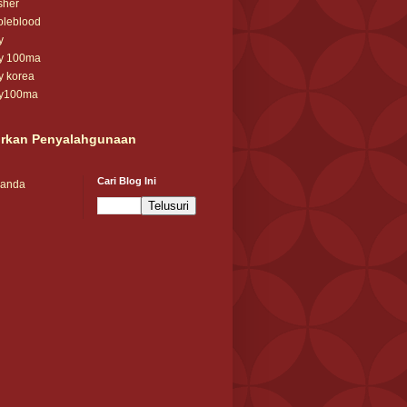
sher
oleblood
y
ay 100ma
y korea
ay100ma
rkan Penyalahgunaan
Cari Blog Ini
randa