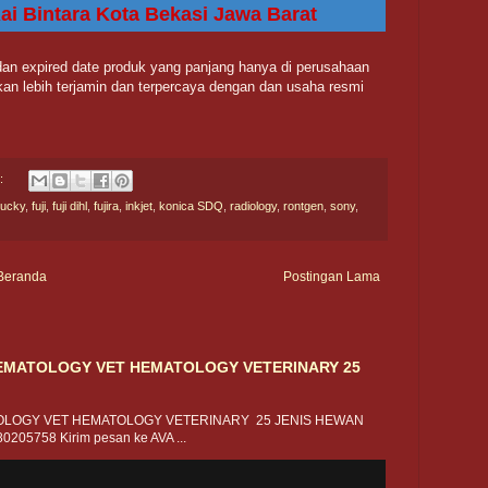
 Rai Bintara Kota Bekasi Jawa Barat
 dan expired date produk yang panjang hanya di perusahaan
kan lebih terjamin dan terpercaya dengan dan usaha resmi
r:
 lucky
,
fuji
,
fuji dihl
,
fujira
,
inkjet
,
konica SDQ
,
radiology
,
rontgen
,
sony
,
Beranda
Postingan Lama
MATOLOGY VET HEMATOLOGY VETERINARY 25
LOGY VET HEMATOLOGY VETERINARY 25 JENIS HEWAN
0205758 Kirim pesan ke AVA ...