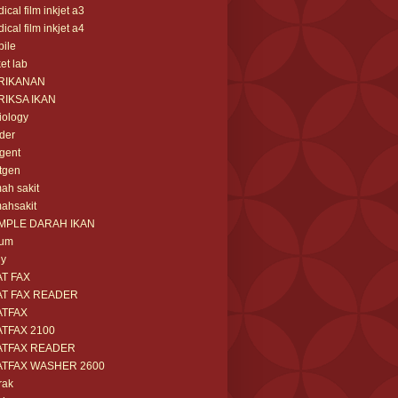
ical film inkjet a3
ical film inkjet a4
ile
et lab
RIKANAN
RIKSA IKAN
iology
der
gent
tgen
ah sakit
ahsakit
MPLE DARAH IKAN
rum
ny
AT FAX
AT FAX READER
ATFAX
ATFAX 2100
ATFAX READER
ATFAX WASHER 2600
rak