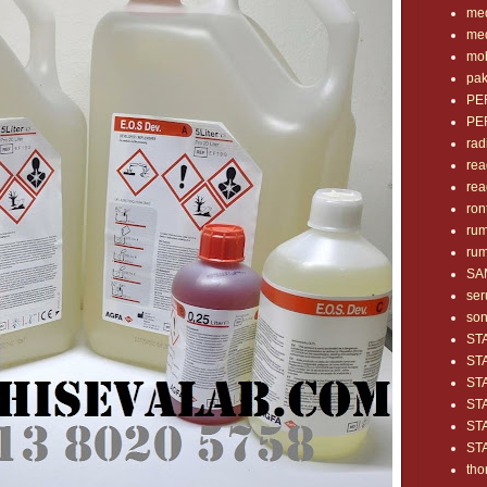
med
med
mob
pak
PE
PE
rad
rea
rea
ron
rum
rum
SA
se
so
ST
ST
ST
ST
ST
ST
tho