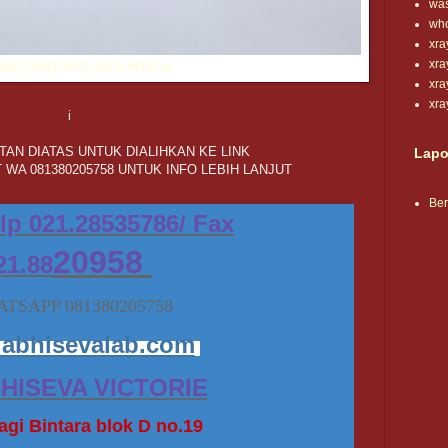
wa
wh
xra
xr
IRAN DEVELOPER AGFA MEDICAL
xra
xr
i
AN DIATAS UNTUK DIALIHKAN KE LINK
Lapo
 WA 081380205758 UNTUK INFO LEBIH LANJUT
Be
elp 021.28535786/ Fax
20958
21.88
TSAPP 081380205758
abhisevalab.com
BHISEVA VICTORIE
gi Bintara blok D no.19