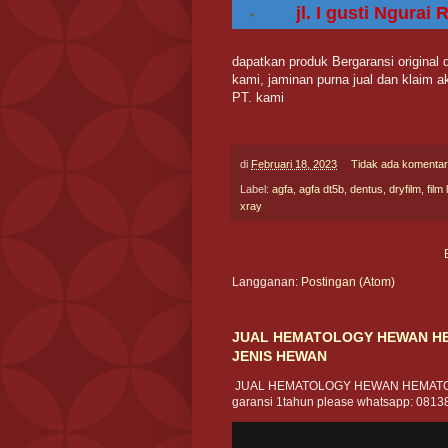
jl. I gusti Ngurai
dapatkan produk Bergaransi original
kami, jaminan purna jual dan klaim a
PT. kami
di
Februari 18, 2023
Tidak ada komenta
Label:
agfa
,
agfa dt5b
,
dentus
,
dryfilm
,
film
xray
Langganan:
Postingan (Atom)
JUAL HEMATOLOGY HEWAN HE
JENIS HEWAN
JUAL HEMATOLOGY HEWAN HEMATO
garansi 1tahun please whatsapp: 08138