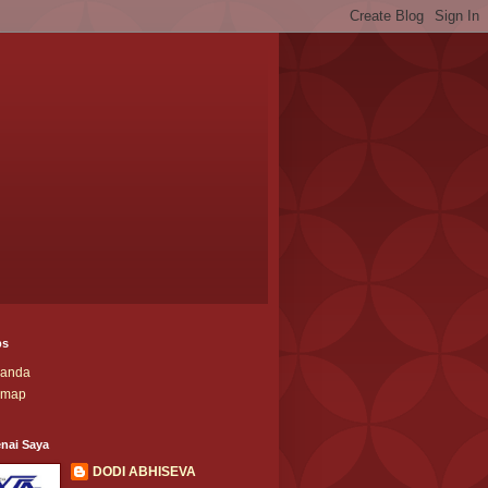
ps
randa
emap
nai Saya
DODI ABHISEVA