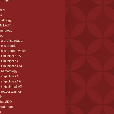
m rontgen
 dihl
ra
matology
AN LAUT
munology
jet
l alat elisa reader
l elisa reader
l elisa reader washer
l film inkjet a3 A3
l film inkjet a4
l film inkjet a4 A4
l hematology
l inkjet film a4
l inkjet film a4 A4
l inkjet fim a3 A3
l reader washer
ik
nica SDQ
oratorium
u