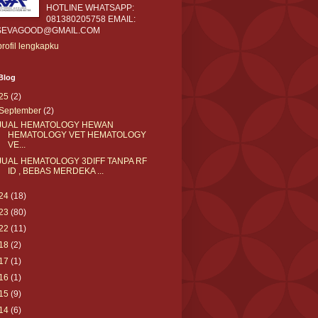
HOTLINE WHATSAPP:
081380205758 EMAIL:
SEVAGOOD@GMAIL.COM
profil lengkapku
Blog
25
(2)
September
(2)
JUAL HEMATOLOGY HEWAN
HEMATOLOGY VET HEMATOLOGY
VE...
JUAL HEMATOLOGY 3DIFF TANPA RF
ID , BEBAS MERDEKA ...
24
(18)
23
(80)
22
(11)
18
(2)
17
(1)
16
(1)
15
(9)
14
(6)