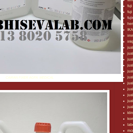
fil
fuji
fuji
fuji
he
IK
im
ink
jua
jua
jua
jua
jua
jua
CAIRAN FIXER AGFA MEDICAL
jua
jua
jua
jua
jua
klin
ko
lab
mc