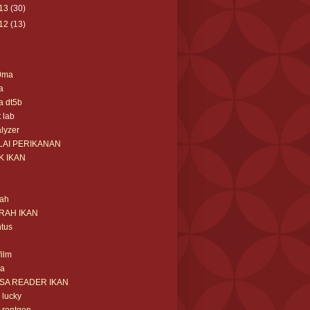
13
(30)
12
(13)
0ma
a
a dt5b
t lab
lyzer
LAI PERIKANAN
K IKAN
rah
RAH IKAN
tus
film
sa
ISA READER IKAN
m lucky