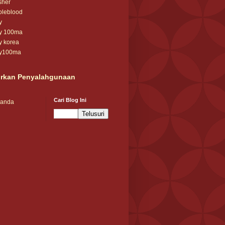
sher
oleblood
y
ay 100ma
y korea
ay100ma
rkan Penyalahgunaan
Cari Blog Ini
randa