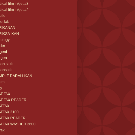
ical film inkjet a3
ical film inkjet a4
ile
et lab
RIKANAN
RIKSA IKAN
iology
der
gent
tgen
ah sakit
ahsakit
MPLE DARAH IKAN
rum
ny
AT FAX
AT FAX READER
ATFAX
ATFAX 2100
ATFAX READER
ATFAX WASHER 2600
rak