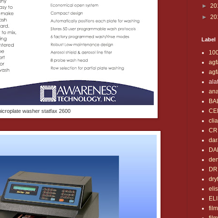
►
20
►
20
Label
10
agf
agf
ala
ana
BA
CE
icroplate washer statfax 2600
clia
CR
da
DA
den
DR
dry
eli
EL
fil