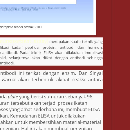
icroplate reader statfax 2100
munosorbent assay)
merupakan suatu teknik yang
fikasi kadar peptida, protein, antibodi dan hormon,
n-antibodi. Pada teknik ELISA akan dilakukan imobilisasi
id, selanjutnya akan diikat dengan antibodi sehingga
antibodi.
tibodi ini terikat dengan enzim. Dan Sinyal
warna akan terbentuk akibat reaksi antara
ada
plate
yang berisi sumuran sebanyak 96
an tersebut akan terjadi proses ikatan
oses yang amat sederhana ini, membuat ELISA
kan. Kemudahan ELISA untuk dilakukan
ahkan untuk membersihkan material-material
 pengujian. Hal ini akan membuat pengujian