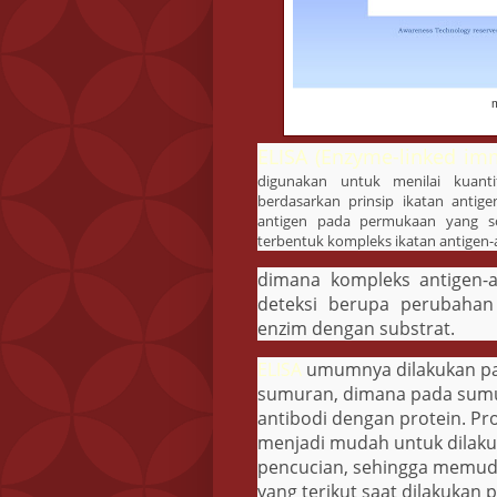
m
ELISA (Enzyme-linked im
digunakan untuk menilai kuanti
berdasarkan prinsip ikatan antige
antigen pada permukaan yang sol
terbentuk kompleks ikatan antigen-
dimana kompleks antigen-an
deteksi berupa perubahan 
enzim dengan substrat.
ELISA
umumnya dilakukan p
sumuran, dimana pada sumur
antibodi dengan protein. Pr
menjadi mudah untuk dilaku
pencucian, sehingga memud
yang terikut saat dilakukan