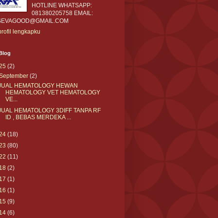
HOTLINE WHATSAPP:
081380205758 EMAIL:
SEVAGOOD@GMAIL.COM
profil lengkapku
Blog
25
(2)
September
(2)
JUAL HEMATOLOGY HEWAN
HEMATOLOGY VET HEMATOLOGY
VE...
JUAL HEMATOLOGY 3DIFF TANPA RF
ID , BEBAS MERDEKA ...
24
(18)
23
(80)
22
(11)
18
(2)
17
(1)
16
(1)
15
(9)
14
(6)