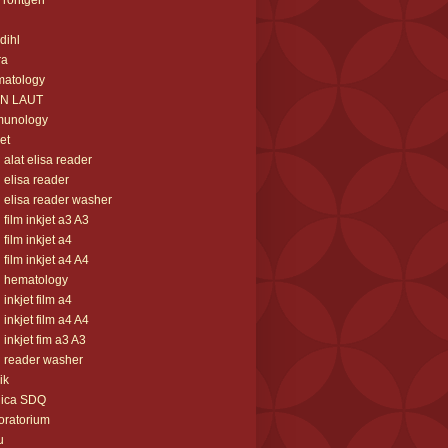
m rontgen
 dihl
ra
matology
AN LAUT
munology
jet
l alat elisa reader
l elisa reader
l elisa reader washer
l film inkjet a3 A3
l film inkjet a4
l film inkjet a4 A4
l hematology
l inkjet film a4
l inkjet film a4 A4
l inkjet fim a3 A3
l reader washer
ik
nica SDQ
oratorium
u