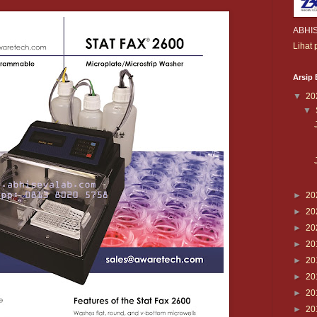
ABHI
Lihat 
Arsip 
▼
20
▼
►
20
►
20
►
20
►
20
►
20
►
20
►
20
►
20