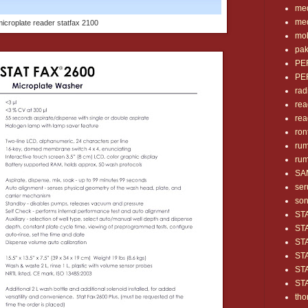
med
med
icroplate reader statfax 2100
mob
pak
PE
PE
rad
rea
rea
ron
rum
rum
SA
se
so
ST
ST
ST
ST
ST
ST
tho