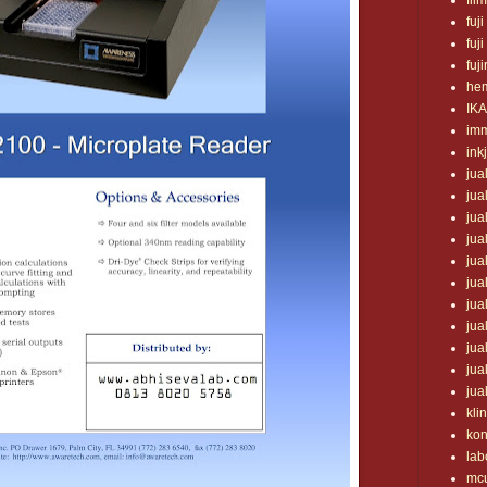
fil
fuji
fuji
fuji
he
IK
im
ink
jua
jua
jua
jua
jua
jua
jua
jua
jua
jua
jua
klin
ko
lab
mc