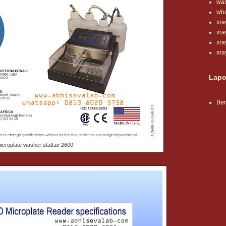
wa
wh
xra
xr
xra
xr
Lapo
Be
icroplate washer statfax 2600