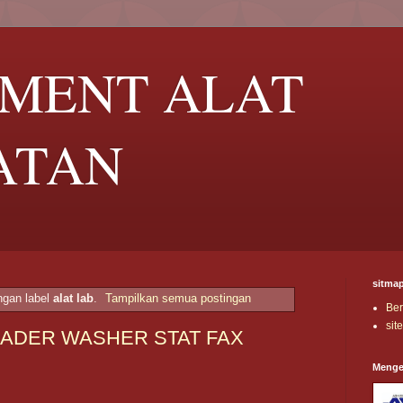
UMENT ALAT
ATAN
sitma
ngan label
alat lab
.
Tampilkan semua postingan
Be
sit
READER WASHER STAT FAX
Menge