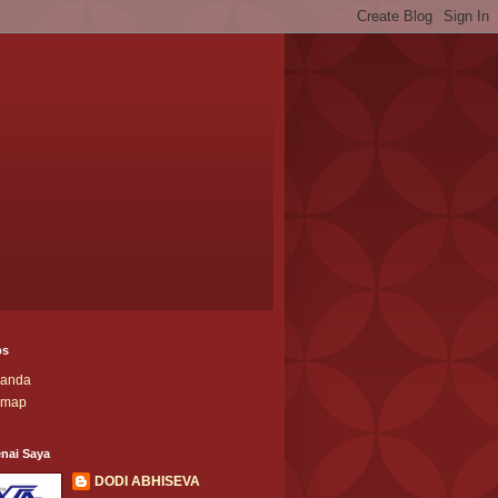
ps
randa
emap
nai Saya
DODI ABHISEVA