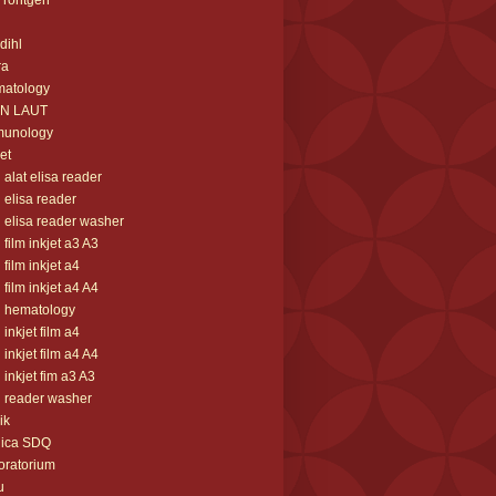
m rontgen
 dihl
ra
matology
AN LAUT
munology
jet
l alat elisa reader
l elisa reader
l elisa reader washer
l film inkjet a3 A3
l film inkjet a4
l film inkjet a4 A4
l hematology
l inkjet film a4
l inkjet film a4 A4
l inkjet fim a3 A3
l reader washer
ik
nica SDQ
oratorium
u