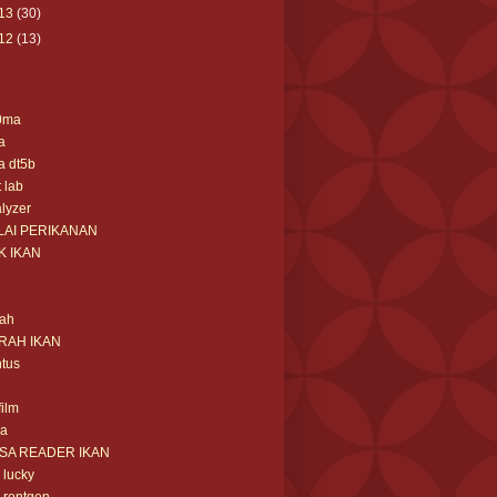
13
(30)
12
(13)
0ma
a
a dt5b
t lab
lyzer
LAI PERIKANAN
K IKAN
rah
RAH IKAN
tus
film
sa
ISA READER IKAN
m lucky