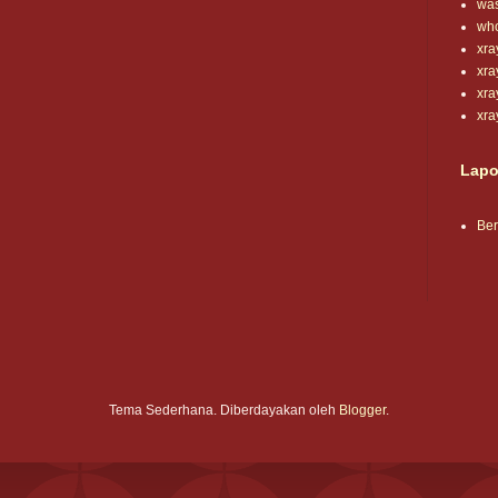
wa
wh
xra
xr
xra
xr
Lapo
Be
Tema Sederhana. Diberdayakan oleh
Blogger
.