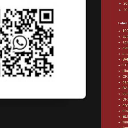
►
20
►
20
Label
10
agf
agf
ala
ana
BA
CE
clia
CR
da
DA
den
DR
dry
eli
EL
fil