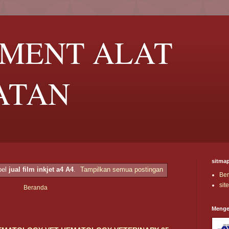
UMENT ALAT
ATAN
sitma
bel
jual film inkjet a4 A4
.
Tampilkan semua postingan
Be
sit
Beranda
Menge