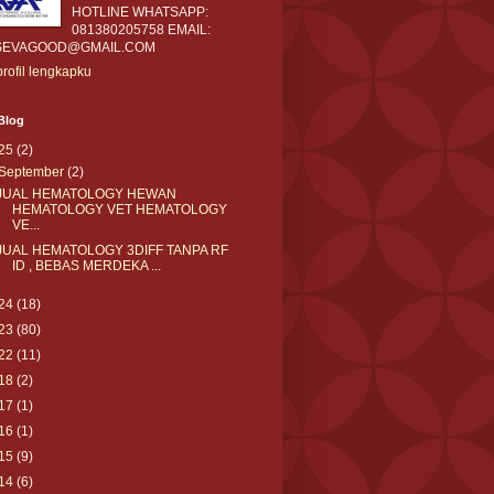
HOTLINE WHATSAPP:
081380205758 EMAIL:
SEVAGOOD@GMAIL.COM
profil lengkapku
Blog
25
(2)
September
(2)
JUAL HEMATOLOGY HEWAN
HEMATOLOGY VET HEMATOLOGY
VE...
JUAL HEMATOLOGY 3DIFF TANPA RF
ID , BEBAS MERDEKA ...
24
(18)
23
(80)
22
(11)
18
(2)
17
(1)
16
(1)
15
(9)
14
(6)