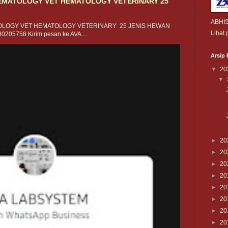
MATOLOGY VET HEMATOLOGY VETERINARY 25
ABHI
LOGY VET HEMATOLOGY VETERINARY 25 JENIS HEWAN
Lihat 
0205758 Kirim pesan ke AVA ...
Arsip 
▼
20
▼
►
20
►
20
►
20
►
20
►
20
►
20
►
20
►
20