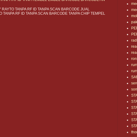
med
RAYTO TANPA RF ID TANPA SCAN BARCODE JUAL
med
 TANPA RF ID TANPA SCAN BARCODE TANPA CHIP TEMPEL
mob
pak
PE
PE
rad
rea
rea
ron
rum
rum
SA
se
so
ST
ST
ST
ST
ST
ST
tho