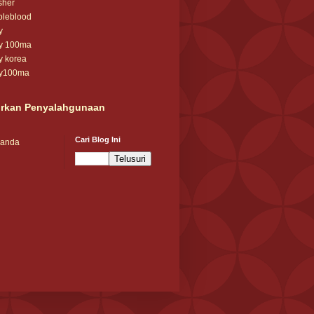
sher
oleblood
y
ay 100ma
y korea
ay100ma
rkan Penyalahgunaan
Cari Blog Ini
randa