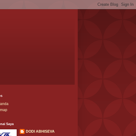
ps
randa
emap
nai Saya
DODI ABHISEVA