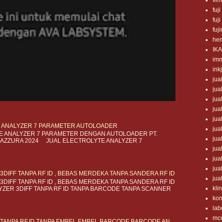
fil
fuji
fuji
fuji
he
IK
im
ink
jua
jua
jua
jua
jua
 ANALYZER 7 PARAMETER AUTOLOADER
jua
 ANALYZER 7 PARAMETER DENGAN AUTOLOADER PT.
jua
E AZZURA 2024 JUAL ELECTROLYTE ANALYZER 7
jua
jua
jua
DIFF TANPA RF ID , BEBAS MERDEKA TANPA SANDERA RF ID
jua
DIFF TANPA RF ID , BEBAS MERDEKA TANPA SANDERA RF ID
klin
ZER 3DIFF TANPA RF ID TANPA BARCODE TANPA SCANNER
ko
lab
mc
TANPA RF.ID TANPA EMBEL EMBEL BARCODE BARCODE AN