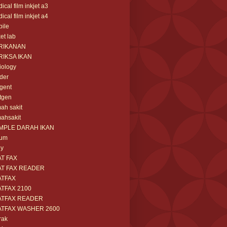
ical film inkjet a3
ical film inkjet a4
ile
et lab
RIKANAN
RIKSA IKAN
iology
der
gent
tgen
ah sakit
ahsakit
MPLE DARAH IKAN
rum
ny
AT FAX
AT FAX READER
ATFAX
ATFAX 2100
ATFAX READER
ATFAX WASHER 2600
rak