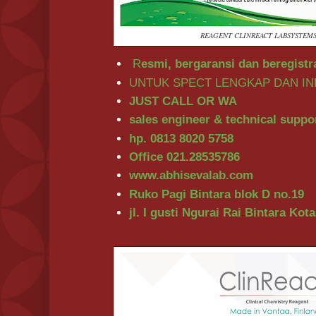
REAGENT CLINREACT LABSYSTEMS
R
esmi, bergaransi dan beregis
UNTUK SPECT LENGKAP DAN IN
JUST CALL OR WA
sales engineer & technical suppo
hp. 0813 8020 5758
Office 021.28535786
www.abhisevalab.com
Ruko Pagi Bintara blok D no.19
jl. I gusti Ngurai Rai Bintara Ko