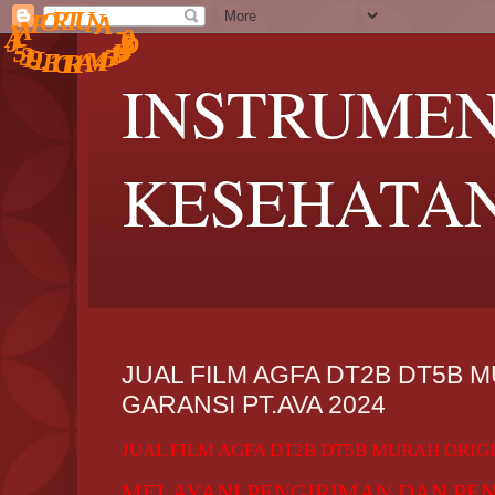
5
M
4
.
3
I
A
D
1
R
.
1
I
C
1
1
D
E
8
.
L
0
9
L
3
-
5
-
A
J
N
A
U
V
T
A
R
O
F
INSTRUMEN
KESEHATA
JUAL FILM AGFA DT2B DT5B 
GARANSI PT.AVA 2024
JUAL FILM AGFA DT2B DT5B MURAH ORIGI
MELAYANI PENGIRIMAN DAN PE