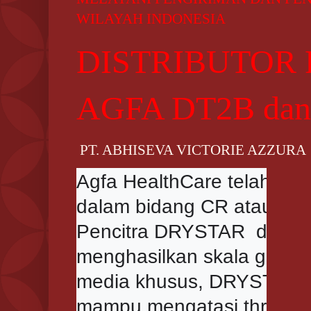
WILAYAH INDONESIA
DISTRIBUTOR 
AGFA DT2B da
PT. ABHISEVA VICTORIE AZZURA
Agfa HealthCare telah be
dalam bidang CR atau DR 
Pencitra DRYSTAR  dan 5
menghasilkan skala gambar 
media khusus, DRYSTAR DT
mampu mengatasi throughput