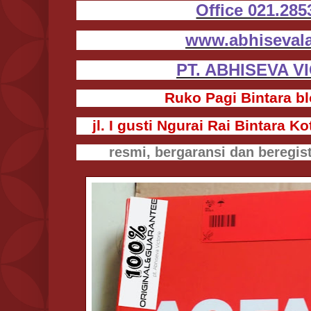
Office 021.28
www.abhiseval
PT. ABHISEVA V
Ruko Pagi Bintara bl
jl. I gusti Ngurai Rai Bintara 
resmi, bergaransi dan beregi