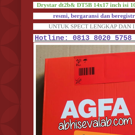
Drystar dt2b& DT5B 14x17 inch isi 10
resmi, bergaransi dan beregist
UNTUK SPECT LENGKAP DAN I
Hotline: 0813 8020 5758