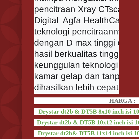
pencitraan Xray CTscan MRI
Digital  Agfa HealthCare y
teknologi pencitraannya 
dengan D max tinggi dan k
hasil berkualitas tinggi s
keunggulan teknologi kerin
kamar gelap dan tanpa bah
dihasilkan lebih cepat dan
HARGA :
Drystar dt2b & DT5B 8x10 inch isi 10
Drystar
dt2b &
DT5B 10x12 inch isi 1
Drystar
dt2b&
DT5B 11x14 inch isi 1